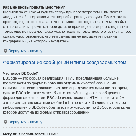
Как мне вновь поднять мою тему?
Щёлкнув по ссылке «Поднять тему» при просмотре темы, вы можете
«поднять» её в верхнюю часть первой страницы форума. Если этого не
происходит, то это означает, что возможность поднятия тем могла быть
отключена, или время, которое должно пройти до повторного поднятия
темы, ещё не прошло. Также можно поднять тему, просто ответив на неё,
однако удостоверьтесь, что тем самым вы не нарушаете правила
конференции, на которой находитесь.
Вернуться к началу
Форматирование сообщений и типы создаваемых тем
Что такое BBCode?
BBCode — это особая реализация HTML, предлагающая большие
возможности по форматированию отдельных частей сообщения.
Возможность использования BBCode определяется администратором,
однако BBCode также может быть отключён на уровне сообщения в
форме для его отправки. BBCode очень похож на HTML, но теги в нём
заключаются в квадратные скобки [ и ], а не в < и >. За дополнительной
информацией о BBCode обратитесь к руководству по BBCode, ссылка на
которое доступна из формы отправки сообщений.
Вернуться к началу
Могу ли я использовать HTML?