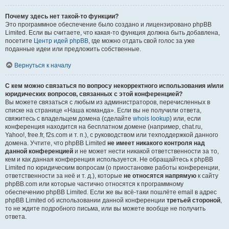
Почему здесь нет такой-то функции?
Это программное обеспечение было создано и лицензировано phpBB
Limited. Если вы считаете, что какая-то функция должна быть добавлена,
посетите
Центр идей phpBB
, где можно отдать свой голос за уже
поданные идеи или предложить собственные.
Вернуться к началу
С кем можно связаться по вопросу некорректного использования и/или
юридических вопросов, связанных с этой конференцией?
Вы можете связаться с любым из администраторов, перечисленных в
списке на странице «Наша команда». Если вы не получили ответа,
свяжитесь с владельцем домена (сделайте
whois lookup
) или, если
конференция находится на бесплатном домене (например, chat.ru,
Yahoo!, free.fr, f2s.com и т. п.), с руководством или техподдержкой данного
домена. Учтите, что phpBB Limited
не имеет никакого контроля над
данной конференцией
и не может нести никакой ответственности за то,
кем и как данная конференция используется. Не обращайтесь к phpBB
Limited по юридическим вопросам (о приостановке работы конференции,
ответственности за неё и т. д.), которые
не относятся напрямую
к сайту
phpBB.com или которые частично относятся к программному
обеспечению phpBB Limited. Если же вы всё-таки пошлёте email в адрес
phpBB Limited об использовании данной конференции
третьей стороной
,
то не ждите подробного письма, или вы можете вообще не получить
ответа.