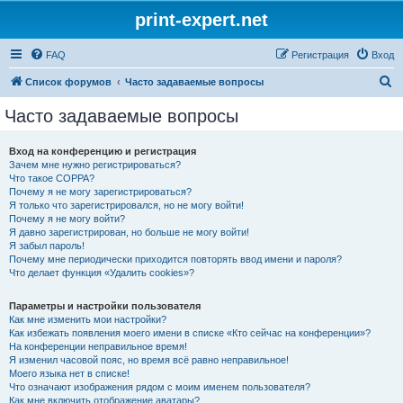
print-expert.net
FAQ
Регистрация
Вход
П
Список форумов
Часто задаваемые вопросы
о
Часто задаваемые вопросы
и
с
Вход на конференцию и регистрация
Зачем мне нужно регистрироваться?
к
Что такое COPPA?
Почему я не могу зарегистрироваться?
Я только что зарегистрировался, но не могу войти!
Почему я не могу войти?
Я давно зарегистрирован, но больше не могу войти!
Я забыл пароль!
Почему мне периодически приходится повторять ввод имени и пароля?
Что делает функция «Удалить cookies»?
Параметры и настройки пользователя
Как мне изменить мои настройки?
Как избежать появления моего имени в списке «Кто сейчас на конференции»?
На конференции неправильное время!
Я изменил часовой пояс, но время всё равно неправильное!
Моего языка нет в списке!
Что означают изображения рядом с моим именем пользователя?
Как мне включить отображение аватары?