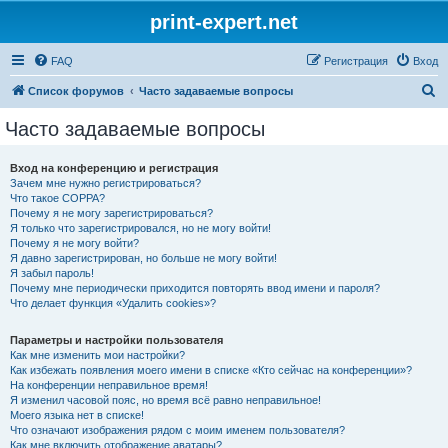
print-expert.net
FAQ
Регистрация
Вход
П
Список форумов
Часто задаваемые вопросы
о
Часто задаваемые вопросы
и
с
Вход на конференцию и регистрация
Зачем мне нужно регистрироваться?
к
Что такое COPPA?
Почему я не могу зарегистрироваться?
Я только что зарегистрировался, но не могу войти!
Почему я не могу войти?
Я давно зарегистрирован, но больше не могу войти!
Я забыл пароль!
Почему мне периодически приходится повторять ввод имени и пароля?
Что делает функция «Удалить cookies»?
Параметры и настройки пользователя
Как мне изменить мои настройки?
Как избежать появления моего имени в списке «Кто сейчас на конференции»?
На конференции неправильное время!
Я изменил часовой пояс, но время всё равно неправильное!
Моего языка нет в списке!
Что означают изображения рядом с моим именем пользователя?
Как мне включить отображение аватары?