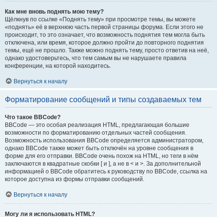
Как мне вновь поднять мою тему?
Щёлкнув по ссылке «Поднять тему» при просмотре темы, вы можете
«поднять» её в верхнюю часть первой страницы форума. Если этого не
происходит, то это означает, что возможность поднятия тем могла быть
отключена, или время, которое должно пройти до повторного поднятия
темы, ещё не прошло. Также можно поднять тему, просто ответив на неё,
однако удостоверьтесь, что тем самым вы не нарушаете правила
конференции, на которой находитесь.
Вернуться к началу
Форматирование сообщений и типы создаваемых тем
Что такое BBCode?
BBCode — это особая реализация HTML, предлагающая большие
возможности по форматированию отдельных частей сообщения.
Возможность использования BBCode определяется администратором,
однако BBCode также может быть отключён на уровне сообщения в
форме для его отправки. BBCode очень похож на HTML, но теги в нём
заключаются в квадратные скобки [ и ], а не в < и >. За дополнительной
информацией о BBCode обратитесь к руководству по BBCode, ссылка на
которое доступна из формы отправки сообщений.
Вернуться к началу
Могу ли я использовать HTML?