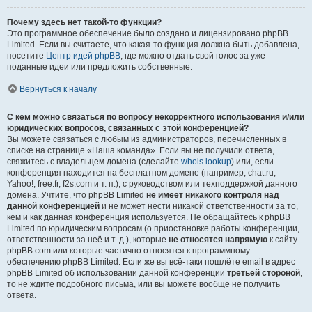
Почему здесь нет такой-то функции?
Это программное обеспечение было создано и лицензировано phpBB
Limited. Если вы считаете, что какая-то функция должна быть добавлена,
посетите
Центр идей phpBB
, где можно отдать свой голос за уже
поданные идеи или предложить собственные.
Вернуться к началу
С кем можно связаться по вопросу некорректного использования и/или
юридических вопросов, связанных с этой конференцией?
Вы можете связаться с любым из администраторов, перечисленных в
списке на странице «Наша команда». Если вы не получили ответа,
свяжитесь с владельцем домена (сделайте
whois lookup
) или, если
конференция находится на бесплатном домене (например, chat.ru,
Yahoo!, free.fr, f2s.com и т. п.), с руководством или техподдержкой данного
домена. Учтите, что phpBB Limited
не имеет никакого контроля над
данной конференцией
и не может нести никакой ответственности за то,
кем и как данная конференция используется. Не обращайтесь к phpBB
Limited по юридическим вопросам (о приостановке работы конференции,
ответственности за неё и т. д.), которые
не относятся напрямую
к сайту
phpBB.com или которые частично относятся к программному
обеспечению phpBB Limited. Если же вы всё-таки пошлёте email в адрес
phpBB Limited об использовании данной конференции
третьей стороной
,
то не ждите подробного письма, или вы можете вообще не получить
ответа.