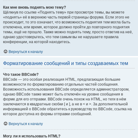
Как мне вновь поднять мою тему?
Щёлкнув по ссылке «Поднять тему» при просмотре темы, вы можете
«поднять» её в верхнюю часть первой страницы форума. Если этого не
происходит, то это означает, что возможность поднятия тем могла быть
отключена, или время, которое должно пройти до повторного поднятия
темы, ещё не прошло. Также можно поднять тему, просто ответив на неё,
однако удостоверьтесь, что тем самым вы не нарушаете правила
конференции, на которой находитесь.
Вернуться к началу
Форматирование сообщений и типы создаваемых тем
Что такое BBCode?
BBCode — это особая реализация HTML, предлагающая большие
возможности по форматированию отдельных частей сообщения.
Возможность использования BBCode определяется администратором,
однако BBCode также может быть отключён на уровне сообщения в
форме для его отправки. BBCode очень похож на HTML, но теги в нём
заключаются в квадратные скобки [ и ], а не в < и >. За дополнительной
информацией о BBCode обратитесь к руководству по BBCode, ссылка на
которое доступна из формы отправки сообщений.
Вернуться к началу
Могу ли я использовать HTML?