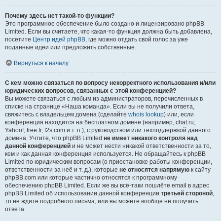
Почему здесь нет такой-то функции?
Это программное обеспечение было создано и лицензировано phpBB
Limited. Если вы считаете, что какая-то функция должна быть добавлена,
посетите
Центр идей phpBB
, где можно отдать свой голос за уже
поданные идеи или предложить собственные.
Вернуться к началу
С кем можно связаться по вопросу некорректного использования и/или
юридических вопросов, связанных с этой конференцией?
Вы можете связаться с любым из администраторов, перечисленных в
списке на странице «Наша команда». Если вы не получили ответа,
свяжитесь с владельцем домена (сделайте
whois lookup
) или, если
конференция находится на бесплатном домене (например, chat.ru,
Yahoo!, free.fr, f2s.com и т. п.), с руководством или техподдержкой данного
домена. Учтите, что phpBB Limited
не имеет никакого контроля над
данной конференцией
и не может нести никакой ответственности за то,
кем и как данная конференция используется. Не обращайтесь к phpBB
Limited по юридическим вопросам (о приостановке работы конференции,
ответственности за неё и т. д.), которые
не относятся напрямую
к сайту
phpBB.com или которые частично относятся к программному
обеспечению phpBB Limited. Если же вы всё-таки пошлёте email в адрес
phpBB Limited об использовании данной конференции
третьей стороной
,
то не ждите подробного письма, или вы можете вообще не получить
ответа.