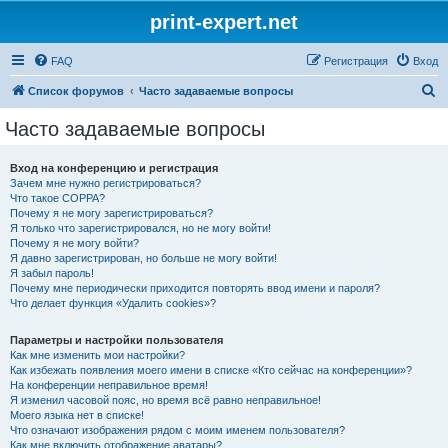
print-expert.net
FAQ
Регистрация
Вход
П
Список форумов
Часто задаваемые вопросы
о
Часто задаваемые вопросы
и
с
Вход на конференцию и регистрация
Зачем мне нужно регистрироваться?
к
Что такое COPPA?
Почему я не могу зарегистрироваться?
Я только что зарегистрировался, но не могу войти!
Почему я не могу войти?
Я давно зарегистрирован, но больше не могу войти!
Я забыл пароль!
Почему мне периодически приходится повторять ввод имени и пароля?
Что делает функция «Удалить cookies»?
Параметры и настройки пользователя
Как мне изменить мои настройки?
Как избежать появления моего имени в списке «Кто сейчас на конференции»?
На конференции неправильное время!
Я изменил часовой пояс, но время всё равно неправильное!
Моего языка нет в списке!
Что означают изображения рядом с моим именем пользователя?
Как мне включить отображение аватары?