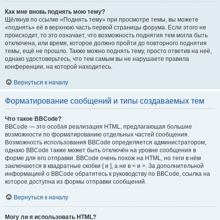
Как мне вновь поднять мою тему?
Щёлкнув по ссылке «Поднять тему» при просмотре темы, вы можете
«поднять» её в верхнюю часть первой страницы форума. Если этого не
происходит, то это означает, что возможность поднятия тем могла быть
отключена, или время, которое должно пройти до повторного поднятия
темы, ещё не прошло. Также можно поднять тему, просто ответив на неё,
однако удостоверьтесь, что тем самым вы не нарушаете правила
конференции, на которой находитесь.
Вернуться к началу
Форматирование сообщений и типы создаваемых тем
Что такое BBCode?
BBCode — это особая реализация HTML, предлагающая большие
возможности по форматированию отдельных частей сообщения.
Возможность использования BBCode определяется администратором,
однако BBCode также может быть отключён на уровне сообщения в
форме для его отправки. BBCode очень похож на HTML, но теги в нём
заключаются в квадратные скобки [ и ], а не в < и >. За дополнительной
информацией о BBCode обратитесь к руководству по BBCode, ссылка на
которое доступна из формы отправки сообщений.
Вернуться к началу
Могу ли я использовать HTML?