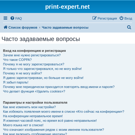
print-expert.net
FAQ
Регистрация
Вход
П
Список форумов
Часто задаваемые вопросы
о
Часто задаваемые вопросы
и
с
Вход на конференцию и регистрация
Зачем мне нужно регистрироваться?
к
Что такое COPPA?
Почему я не могу зарегистрироваться?
Я только что зарегистрировался, но не могу войти!
Почему я не могу войти?
Я давно зарегистрирован, но больше не могу войти!
Я забыл пароль!
Почему мне периодически приходится повторять ввод имени и пароля?
Что делает функция «Удалить cookies»?
Параметры и настройки пользователя
Как мне изменить мои настройки?
Как избежать появления моего имени в списке «Кто сейчас на конференции»?
На конференции неправильное время!
Я изменил часовой пояс, но время всё равно неправильное!
Моего языка нет в списке!
Что означают изображения рядом с моим именем пользователя?
Как мне включить отображение аватары?