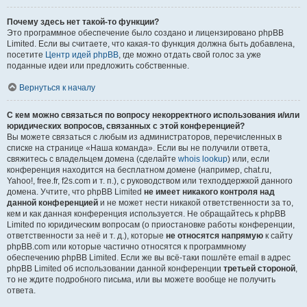
Почему здесь нет такой-то функции?
Это программное обеспечение было создано и лицензировано phpBB
Limited. Если вы считаете, что какая-то функция должна быть добавлена,
посетите
Центр идей phpBB
, где можно отдать свой голос за уже
поданные идеи или предложить собственные.
Вернуться к началу
С кем можно связаться по вопросу некорректного использования и/или
юридических вопросов, связанных с этой конференцией?
Вы можете связаться с любым из администраторов, перечисленных в
списке на странице «Наша команда». Если вы не получили ответа,
свяжитесь с владельцем домена (сделайте
whois lookup
) или, если
конференция находится на бесплатном домене (например, chat.ru,
Yahoo!, free.fr, f2s.com и т. п.), с руководством или техподдержкой данного
домена. Учтите, что phpBB Limited
не имеет никакого контроля над
данной конференцией
и не может нести никакой ответственности за то,
кем и как данная конференция используется. Не обращайтесь к phpBB
Limited по юридическим вопросам (о приостановке работы конференции,
ответственности за неё и т. д.), которые
не относятся напрямую
к сайту
phpBB.com или которые частично относятся к программному
обеспечению phpBB Limited. Если же вы всё-таки пошлёте email в адрес
phpBB Limited об использовании данной конференции
третьей стороной
,
то не ждите подробного письма, или вы можете вообще не получить
ответа.