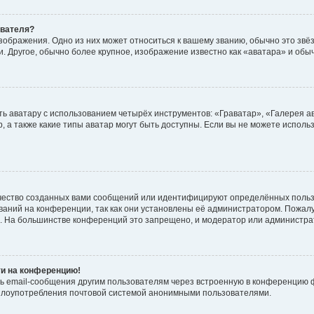
ователя?
зображения. Одно из них может относиться к вашему званию, обычно это звёзд
. Другое, обычно более крупное, изображение известно как «аватара» и обы
ь аватару с использованием четырёх инструментов: «Граватар», «Галерея а
, а также какие типы аватар могут быть доступны. Если вы не можете испол
чество созданных вами сообщений или идентифицируют определённых польз
аний на конференции, так как они установлены её администратором. Пожал
е. На большинстве конференций это запрещено, и модератор или администра
ти на конференцию!
ь email-сообщения другим пользователям через встроенную в конференцию ф
ь злоупотребления почтовой системой анонимными пользователями.