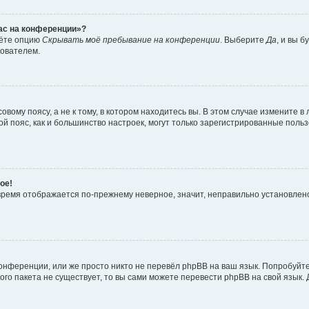
час на конференции»?
дёте опцию
Скрывать моё пребывание на конференции
. Выберите
Да
, и вы 
зователем.
вому поясу, а не к тому, в котором находитесь вы. В этом случае измените в 
овой пояс, как и большинство настроек, могут только зарегистрированные пол
ое!
о время отображается по-прежнему неверное, значит, неправильно установле
онференции, или же просто никто не перевёл phpBB на ваш язык. Попробуйт
вого пакета не существует, то вы сами можете перевести phpBB на свой язы