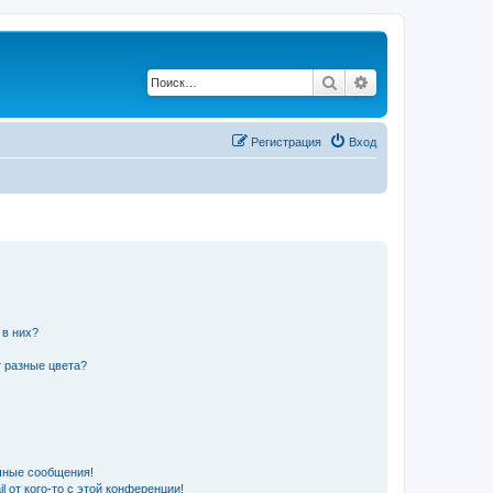
Поиск
Расширенный по
Регистрация
Вход
 в них?
 разные цвета?
чные сообщения!
 от кого-то с этой конференции!