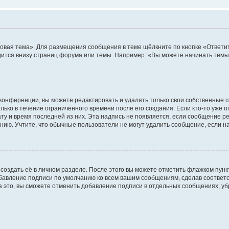
овая тема». Для размещения сообщения в теме щёлкните по кнопке «Ответит
ится внизу страниц форума или темы. Например: «Вы можете начинать темы»
конференции, вы можете редактировать и удалять только свои собственные 
ько в течение ограниченного времени после его создания. Если кто-то уже 
дату и время последней из них. Эта надпись не появляется, если сообщение 
ию. Учтите, что обычные пользователи не могут удалить сообщение, если на 
создать её в личном разделе. После этого вы можете отметить флажком пун
обавление подписи по умолчанию ко всем вашим сообщениям, сделав соотве
а это, вы сможете отменить добавление подписи в отдельных сообщениях, у