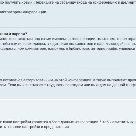
егко получить новый. Перейдите на страницу входа на конференцию и щёлкни
инистратором конференции.
мени и пароля?
сможете оставаться под своим именем на конференции только некоторое огран
 чтобы вам не приходилось вводить имя пользователя и пароль каждый раз, 
щедоступном компьютере, например в библиотеке, интернет-кафе, университе
ам оставаться авторизованным на этой конференции, а также выполняют друг
ом. Если вы испытываете трудности со входом или выходом на данной конфе
е ваши настройки хранятся в базе данных конференции. Чтобы изменить их,
ить все свои настройки и предпочтения.