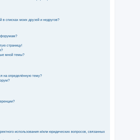
й в списках моих друзей и недругов?
и форумам?
стую страницу!
и?
ные мной темы?
ься на определённую тему?
форум?
ференции?
рректного использования и/или юридических вопросов, связанных