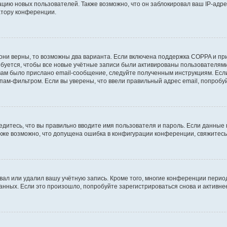
ию новых пользователей. Также возможно, что он заблокировал ваш IP-адре
атору конференции.
они верны, то возможны два варианта. Если включена поддержка COPPA и при 
уется, чтобы все новые учётные записи были активированы пользователями
ам было прислано email-сообщение, следуйте полученным инструкциям. Если
пам-фильтром. Если вы уверены, что ввели правильный адрес email, попробу
едитесь, что вы правильно вводите имя пользователя и пароль. Если данные
Также возможно, что допущена ошибка в конфигурации конференции, свяжитес
вал или удалил вашу учётную запись. Кроме того, многие конференции перио
ных. Если это произошло, попробуйте зарегистрироваться снова и активнее 