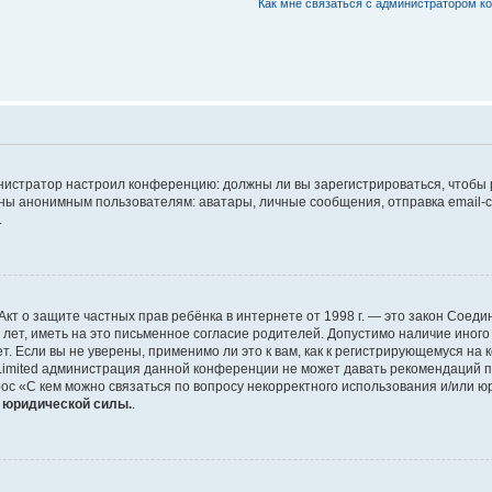
Как мне связаться с администратором 
дминистратор настроил конференцию: должны ли вы зарегистрироваться, чтобы
 анонимным пользователям: аватары, личные сообщения, отправка email-сооб
.
 или Акт о защите частных прав ребёнка в интернете от 1998 г. — это закон Со
т, иметь на это письменное согласие родителей. Допустимо наличие иного
 Если вы не уверены, применимо ли это к вам, как к регистрирующемуся на 
Limited администрация данной конференции не может давать рекомендаций 
ос «С кем можно связаться по вопросу некорректного использования и/или ю
т юридической силы.
.