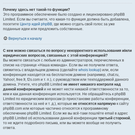
Почему здесь нет такой-то функции?
Это программное обеспечение было создано и лицензировано phpBB
Limited. Если вы считаете, что какая-то функция должна быть добавлена,
посетите
Центр идей phpBB
, где можно отдать свой голос за уже
поданные идеи или предложить собственные.
Вернуться к началу
С кем можно связаться по вопросу некорректного использования и/или
юридических вопросов, связанных с этой конференцией?
Вы можете связаться с любым из администраторов, перечисленных в
списке на странице «Наша команда». Если вы не получили ответа,
свяжитесь с владельцем домена (сделайте
whois lookup
) или, если
конференция находится на бесплатном домене (например, chat.ru,
Yahoo!, free.fr, f2s.com и т. п.), с руководством или техподдержкой данного
домена. Учтите, что phpBB Limited
не имеет никакого контроля над
данной конференцией
и не может нести никакой ответственности за то,
кем и как данная конференция используется. Не обращайтесь к phpBB
Limited по юридическим вопросам (о приостановке работы конференции,
ответственности за неё и т. д.), которые
не относятся напрямую
к сайту
phpBB.com или которые частично относятся к программному
обеспечению phpBB Limited. Если же вы всё-таки пошлёте email в адрес
phpBB Limited об использовании данной конференции
третьей стороной
,
то не ждите подробного письма, или вы можете вообще не получить
ответа.