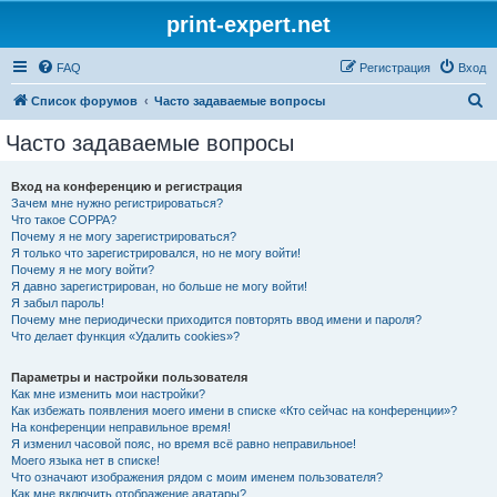
print-expert.net
FAQ
Регистрация
Вход
П
Список форумов
Часто задаваемые вопросы
о
Часто задаваемые вопросы
и
с
Вход на конференцию и регистрация
Зачем мне нужно регистрироваться?
к
Что такое COPPA?
Почему я не могу зарегистрироваться?
Я только что зарегистрировался, но не могу войти!
Почему я не могу войти?
Я давно зарегистрирован, но больше не могу войти!
Я забыл пароль!
Почему мне периодически приходится повторять ввод имени и пароля?
Что делает функция «Удалить cookies»?
Параметры и настройки пользователя
Как мне изменить мои настройки?
Как избежать появления моего имени в списке «Кто сейчас на конференции»?
На конференции неправильное время!
Я изменил часовой пояс, но время всё равно неправильное!
Моего языка нет в списке!
Что означают изображения рядом с моим именем пользователя?
Как мне включить отображение аватары?