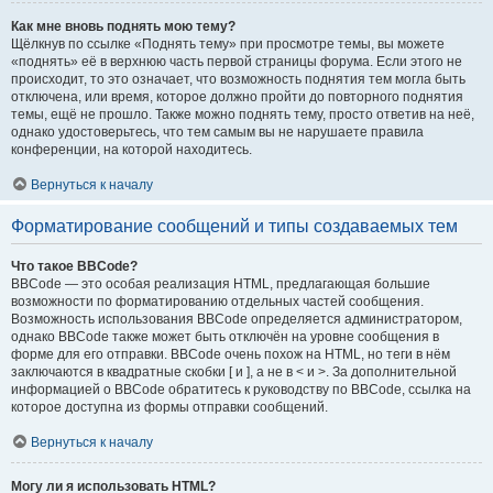
Как мне вновь поднять мою тему?
Щёлкнув по ссылке «Поднять тему» при просмотре темы, вы можете
«поднять» её в верхнюю часть первой страницы форума. Если этого не
происходит, то это означает, что возможность поднятия тем могла быть
отключена, или время, которое должно пройти до повторного поднятия
темы, ещё не прошло. Также можно поднять тему, просто ответив на неё,
однако удостоверьтесь, что тем самым вы не нарушаете правила
конференции, на которой находитесь.
Вернуться к началу
Форматирование сообщений и типы создаваемых тем
Что такое BBCode?
BBCode — это особая реализация HTML, предлагающая большие
возможности по форматированию отдельных частей сообщения.
Возможность использования BBCode определяется администратором,
однако BBCode также может быть отключён на уровне сообщения в
форме для его отправки. BBCode очень похож на HTML, но теги в нём
заключаются в квадратные скобки [ и ], а не в < и >. За дополнительной
информацией о BBCode обратитесь к руководству по BBCode, ссылка на
которое доступна из формы отправки сообщений.
Вернуться к началу
Могу ли я использовать HTML?