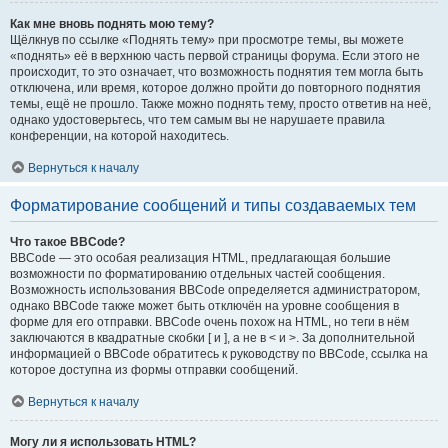
Как мне вновь поднять мою тему?
Щёлкнув по ссылке «Поднять тему» при просмотре темы, вы можете
«поднять» её в верхнюю часть первой страницы форума. Если этого не
происходит, то это означает, что возможность поднятия тем могла быть
отключена, или время, которое должно пройти до повторного поднятия
темы, ещё не прошло. Также можно поднять тему, просто ответив на неё,
однако удостоверьтесь, что тем самым вы не нарушаете правила
конференции, на которой находитесь.
Вернуться к началу
Форматирование сообщений и типы создаваемых тем
Что такое BBCode?
BBCode — это особая реализация HTML, предлагающая большие
возможности по форматированию отдельных частей сообщения.
Возможность использования BBCode определяется администратором,
однако BBCode также может быть отключён на уровне сообщения в
форме для его отправки. BBCode очень похож на HTML, но теги в нём
заключаются в квадратные скобки [ и ], а не в < и >. За дополнительной
информацией о BBCode обратитесь к руководству по BBCode, ссылка на
которое доступна из формы отправки сообщений.
Вернуться к началу
Могу ли я использовать HTML?