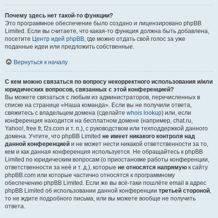
Почему здесь нет такой-то функции?
Это программное обеспечение было создано и лицензировано phpBB
Limited. Если вы считаете, что какая-то функция должна быть добавлена,
посетите
Центр идей phpBB
, где можно отдать свой голос за уже
поданные идеи или предложить собственные.
Вернуться к началу
С кем можно связаться по вопросу некорректного использования и/или
юридических вопросов, связанных с этой конференцией?
Вы можете связаться с любым из администраторов, перечисленных в
списке на странице «Наша команда». Если вы не получили ответа,
свяжитесь с владельцем домена (сделайте
whois lookup
) или, если
конференция находится на бесплатном домене (например, chat.ru,
Yahoo!, free.fr, f2s.com и т. п.), с руководством или техподдержкой данного
домена. Учтите, что phpBB Limited
не имеет никакого контроля над
данной конференцией
и не может нести никакой ответственности за то,
кем и как данная конференция используется. Не обращайтесь к phpBB
Limited по юридическим вопросам (о приостановке работы конференции,
ответственности за неё и т. д.), которые
не относятся напрямую
к сайту
phpBB.com или которые частично относятся к программному
обеспечению phpBB Limited. Если же вы всё-таки пошлёте email в адрес
phpBB Limited об использовании данной конференции
третьей стороной
,
то не ждите подробного письма, или вы можете вообще не получить
ответа.