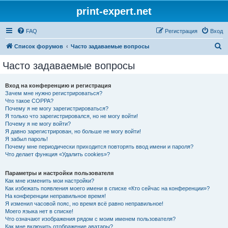
print-expert.net
FAQ
Регистрация
Вход
П
Список форумов
Часто задаваемые вопросы
о
Часто задаваемые вопросы
и
с
Вход на конференцию и регистрация
Зачем мне нужно регистрироваться?
к
Что такое COPPA?
Почему я не могу зарегистрироваться?
Я только что зарегистрировался, но не могу войти!
Почему я не могу войти?
Я давно зарегистрирован, но больше не могу войти!
Я забыл пароль!
Почему мне периодически приходится повторять ввод имени и пароля?
Что делает функция «Удалить cookies»?
Параметры и настройки пользователя
Как мне изменить мои настройки?
Как избежать появления моего имени в списке «Кто сейчас на конференции»?
На конференции неправильное время!
Я изменил часовой пояс, но время всё равно неправильное!
Моего языка нет в списке!
Что означают изображения рядом с моим именем пользователя?
Как мне включить отображение аватары?